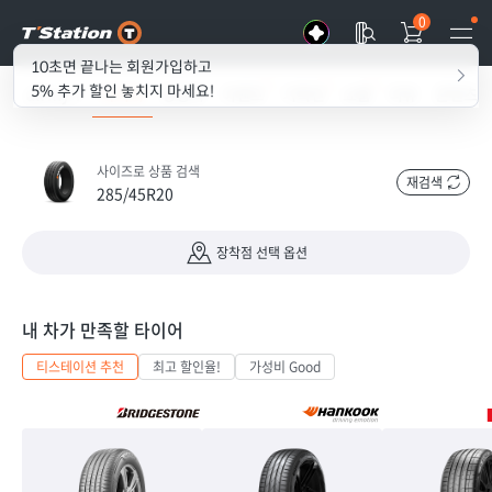
0
10초면 끝나는 회원가입하고
5% 추가 할인 놓치지 마세요!
all my T
타이어
경정비
이벤트
기획전
쇼룸
리뷰
콘텐츠
사이즈로 상품 검색
재검색
285/45R20
장착점 선택 옵션
내 차가 만족할 타이어
티스테이션 추천
최고 할인율!
가성비 Good