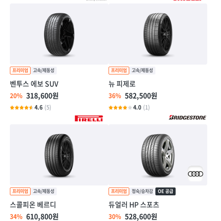
벤투스 에보 SUV
뉴 피제로
318,600원
582,500원
20%
36%
4.6
(5)
4.0
(1)
스콜피온 베르디
듀얼러 HP 스포츠
610,800원
528,600원
34%
30%