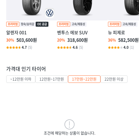
알렌자 001
벤투스 에보 SUV
뉴 피제로
503,600원
318,600원
582,500원
30%
20%
36%
4.7
(5)
4.6
(5)
4.0
(1)
가격대 인기 타이어
~12만원 이하
12만원~17만원
17만원~22만원
22만원 이상
조건에 해당하는 상품이 없습니다.