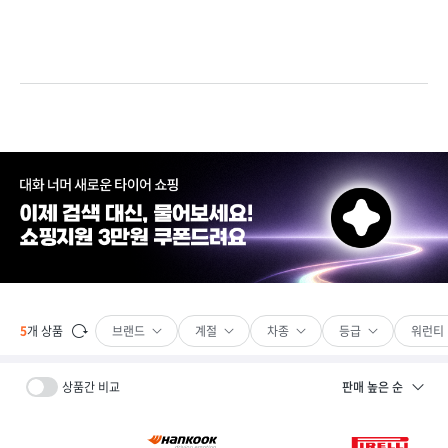
브랜드
계절
차종
등급
워런티
5
개 상품
상품간 비교