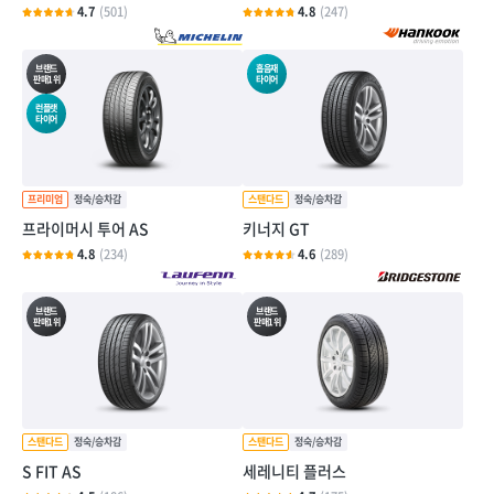
4.7
(501)
4.8
(247)
브랜드
흡음재
판매1위
타이어
런플랫
타이어
프라이머시 투어 AS
키너지 GT
4.8
(234)
4.6
(289)
브랜드
브랜드
판매1위
판매1위
S FIT AS
세레니티 플러스