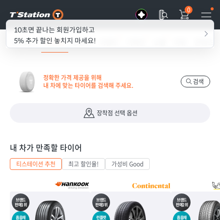
0
10초면 끝나는 회원가입하고
5% 추가 할인 놓치지 마세요!
all my T
타이어
경정비
이벤트
기획전
쇼룸
리뷰
콘텐츠
정확한 가격 제공을 위해
검색
내 차에 맞는 타이어를 검색해 주세요.
장착점 선택 옵션
내 차가 만족할 타이어
티스테이션 추천
최고 할인율!
가성비 Good
브랜드
브랜드
브랜드
판매1위
판매3위
판매2위
흡음재
런플랫
흡음재