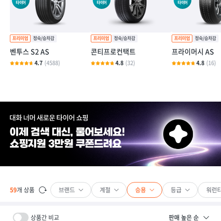
타이어
타이어
타이어
벤투스 S2 AS
콘티프로컨택트
프라이머시 AS
4.7
(4588)
4.8
(32)
4.8
(16)
브랜드
계절
승용
등급
워런
59
개 상품
상품간 비교