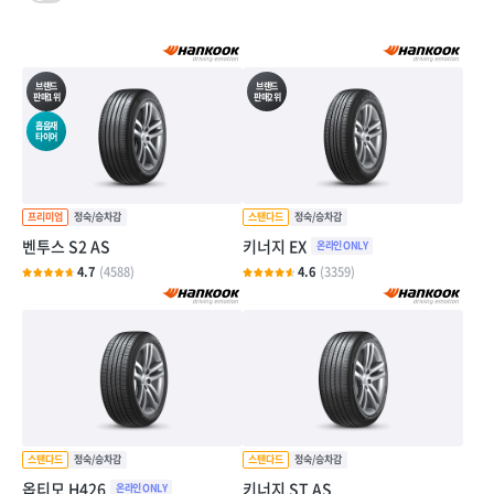
브랜드
브랜드
판매1위
판매2위
흡음재
타이어
벤투스 S2 AS
키너지 EX
4.7
(4588)
4.6
(3359)
옵티모 H426
키너지 ST AS