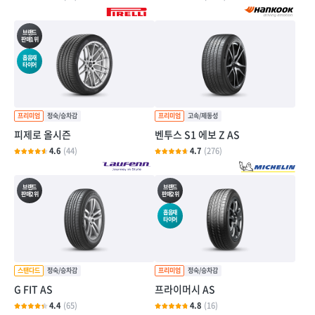
브랜드
판매1위
흡음재
타이어
피제로 올시즌
벤투스 S1 에보 Z AS
4.6
(44)
4.7
(276)
브랜드
브랜드
판매2위
판매2위
흡음재
타이어
G FIT AS
프라이머시 AS
4.4
(65)
4.8
(16)