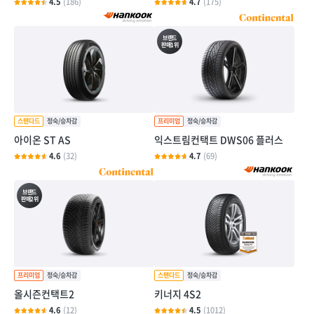
4.5
(186)
4.7
(175)
브랜드
판매1위
아이온 ST AS
익스트림컨택트 DWS06 플러스
4.6
(32)
4.7
(69)
브랜드
판매2위
올시즌컨택트2
키너지 4S2
4.6
(12)
4.5
(1012)