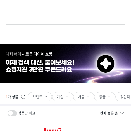
브랜드
계절
차종
등급
워런티
1
개 상품
상품간 비교