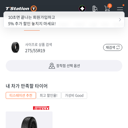
0
10초면 끝나는 회원가입하고
5% 추가 할인 놓치지 마세요!
all my T
타이어
경정비
이벤트
기획전
쇼룸
리뷰
콘텐츠
사이즈로 상품 검색
재검색
275/55R19
장착점 선택 옵션
내 차가 만족할 타이어
티스테이션 추천
최고 할인율!
가성비 Good