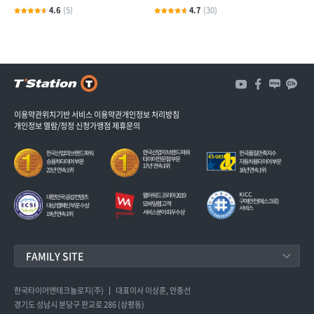
4.6
(5)
4.7
(30)
3
개
3
이용약관
위치기반 서비스 이용약관
개인정보 처리방침
개인정보 열람/정정 신청
가맹점 제휴문의
FAMILY SITE
한국타이어앤테크놀로지
한국타이어앤테크놀로지(주)
대표이사 이상훈, 안종선
경기도 성남시 분당구 판교로 286 (삼평동)