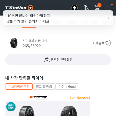
0
10초면 끝나는 회원가입하고
5% 추가 할인 놓치지 마세요!
all my T
타이어
경정비
이벤트
기획전
쇼룸
리뷰
콘텐츠
사이즈로 상품 검색
재검색
265/35R22
장착점 선택 옵션
내 차가 만족할 타이어
티스테이션 추천
최고 할인율!
가성비 Good
흡음재
타이어