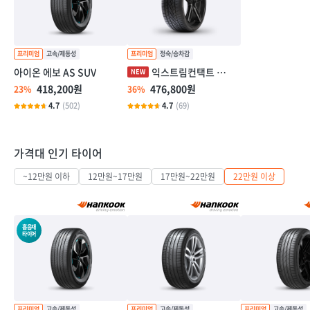
아이온 에보 AS SUV
익스트림컨택트 DWS06 플러스
418,200원
476,800원
23%
36%
4.7
(502)
4.7
(69)
가격대 인기 타이어
~12만원 이하
12만원~17만원
17만원~22만원
22만원 이상
흡음재
타이어