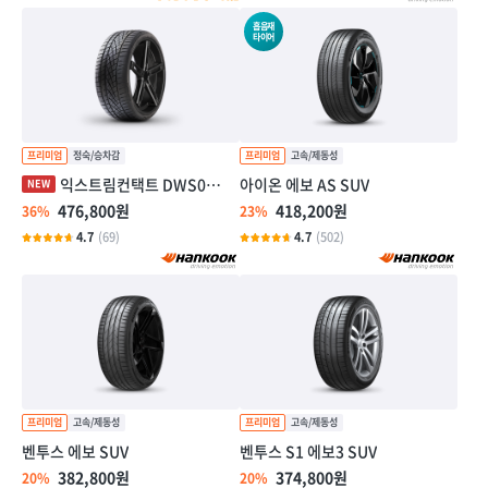
흡음재
타이어
익스트림컨택트 DWS06 플러스
아이온 에보 AS SUV
476,800원
418,200원
36%
23%
4.7
(69)
4.7
(502)
벤투스 에보 SUV
벤투스 S1 에보3 SUV
382,800원
374,800원
20%
20%