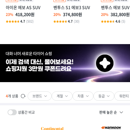
아이온 에보 AS SUV
벤투스 S1 에보3 SUV
벤투스 에보 SUV
418,200원
374,800원
382,800원
23%
20%
20%
4.7
(502)
4.7
(30)
4.6
(5)
브랜드
계절
차종
등급
워런티
4
개 상품
상품간 비교