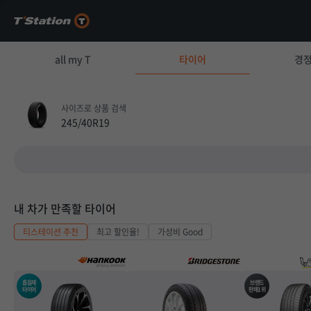
all my T
타이어
경
사이즈로 상품 검색
245/40R19
내 차가 만족할 타이어
티스테이션 추천
최고 할인율!
가성비 Good
흡음재
브랜드
타이어
판매1위