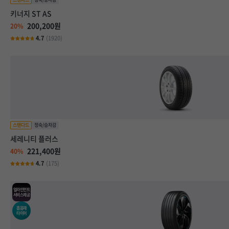
키너지 ST AS
200,200원
20%
4.7
(1920)
세레니티 플러스
221,400원
40%
4.7
(175)
얼라인먼트
서비스제공
흡음재
타이어