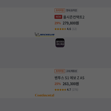
올시즌컨택트2
279,800원
29%
4.6
(12)
얼라인먼트
서비스제공
벤투스 S1 에보 Z AS
263,300원
25%
4.7
(276)