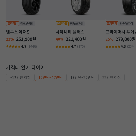
벤투스 에어S
세레니티 플러스
프라이머시 투어 
253,900원
221,400원
279,000원
23%
40%
25%
4.7
(1446)
4.7
(175)
4.8
(234)
가격대 인기 타이어
~12만원 이하
12만원~17만원
17만원~22만원
22만원 이상