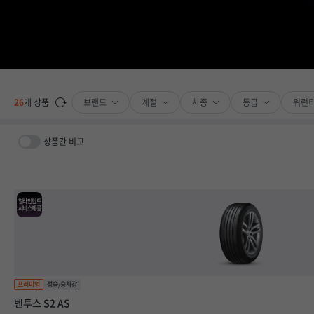
브랜드
계절
차종
등급
워런
26
개 상품
상품간 비교
얼라인먼트
서비스제공
벤투스 S2 AS