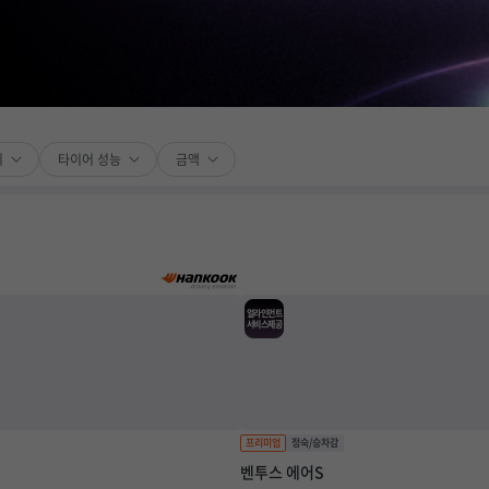
티
타이어 성능
금액
얼라인먼트
서비스제공
벤투스 에어S