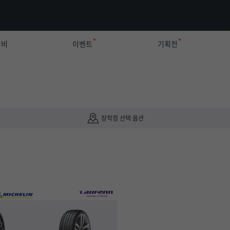
정비
이벤트
기획전
장착점 선택 옵션