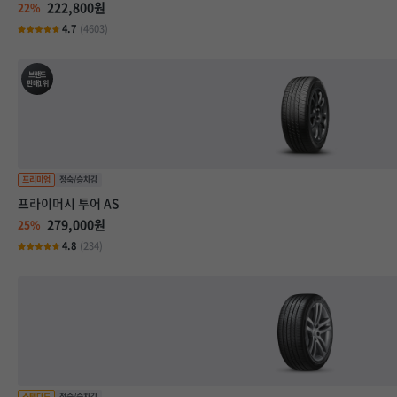
222,800원
22%
4.7
(4603)
브랜드
판매1위
프라이머시 투어 AS
279,000원
25%
4.8
(234)