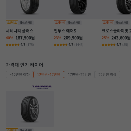
세레니티 플러스
벤투스 에어S
크로스클라이밋 
187,500원
209,900원
243,600원
40%
23%
25%
4.7
(175)
4.7
(1446)
4.7
(55)
가격대 인기 타이어
~12만원 이하
12만원~17만원
17만원~22만원
22만원 이상