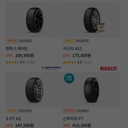
벤투스 에어S
키너지 4S2
209,900원
175,800원
23%
25%
4.7
(1446)
4.5
(1013)
런플랫
타이어
S FIT AS
신투라토 P7
147,000원
410,300원
25%
34%