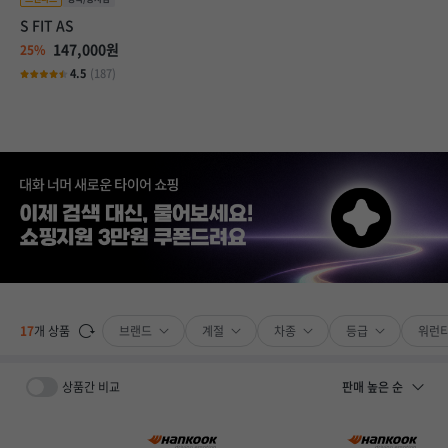
S FIT AS
147,000원
25%
4.5
(187)
브랜드
계절
차종
등급
워런
17
개 상품
상품간 비교