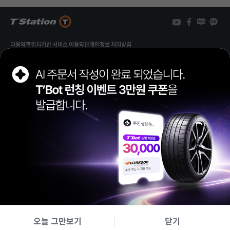
3
개
3
이용약관
위치기반 서비스 이용약관
개인정보 처리방침
개인정보 열람/정정 신청
가맹점 제휴문의
FAMILY SITE
한국타이어앤테크놀로지
한국타이어앤테크놀로지(주)
대표이사 이상훈, 안종선
경기도 성남시 분당구 판교로 286 (삼평동)
사업자등록번호 220-88-43431
통신판매업 신고번호 2020-성남분당B-0575
[ 사업자 정보확인 ]
고객센터 080-022-8272
이메일 as@hankookn.com
오늘 그만보기
닫기