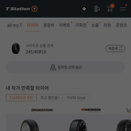
0
all my T
타이어
경정비
이벤트
기획전
쇼룸
리뷰
콘텐츠
사이즈로 상품 검색
재검색
245/40R18
장착점 선택 옵션
내 차가 만족할 타이어
티스테이션 추천
최고 할인율!
가성비 Good