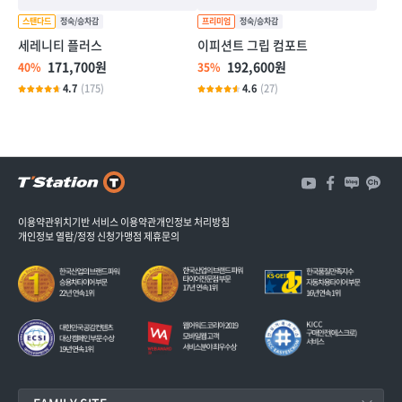
세레니티 플러스
이피션트 그립 컴포트
171,700원
192,600원
40%
35%
4.7
(175)
4.6
(27)
3
개
3
이용약관
위치기반 서비스 이용약관
개인정보 처리방침
개인정보 열람/정정 신청
가맹점 제휴문의