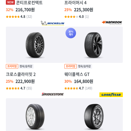
콘티프로컨택트
프라이머시 4
216,700원
225,300원
32%
25%
4.8
(32)
4.0
(1)
30%
특가
크로스클라이밋 2
웨더플렉스 GT
222,900원
164,800원
25%
30%
4.7
(55)
4.7
(149)