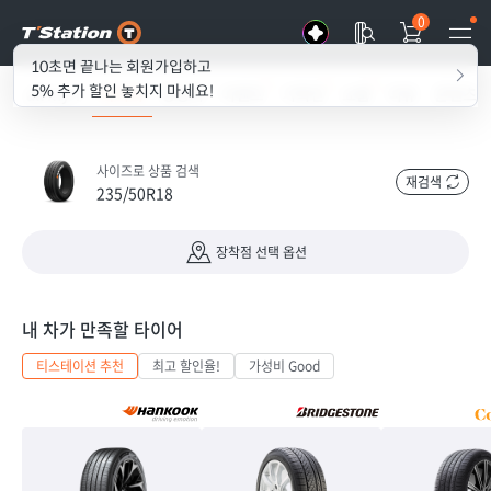
0
10초면 끝나는 회원가입하고
5% 추가 할인 놓치지 마세요!
all my T
타이어
경정비
이벤트
기획전
쇼룸
리뷰
콘텐츠
사이즈로 상품 검색
재검색
235/50R18
장착점 선택 옵션
내 차가 만족할 타이어
티스테이션 추천
최고 할인율!
가성비 Good