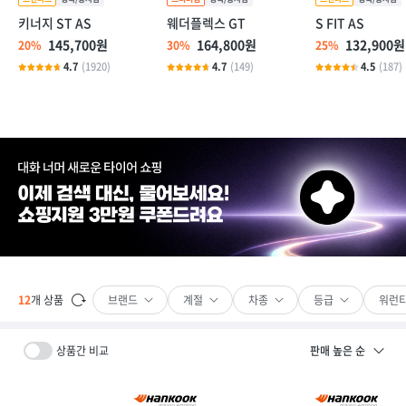
키너지 ST AS
웨더플렉스 GT
S FIT AS
145,700원
164,800원
132,900원
20%
30%
25%
4.7
(1920)
4.7
(149)
4.5
(187)
브랜드
계절
차종
등급
워런
12
개 상품
상품간 비교