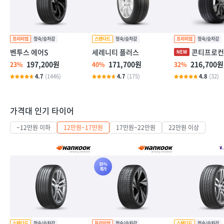
벤투스 에어S
세레니티 플러스
콘티프로컨
197,200원
171,700원
216,700원
23%
40%
32%
4.7
(1446)
4.7
(175)
4.8
(32)
가격대 인기 타이어
~12만원 이하
12만원~17만원
17만원~22만원
22만원 이상
30%
특가