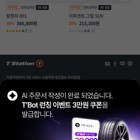
알렌자 001
이피션트 그립 SUV
386,800원
213,200원
30%
35%
4.7
(5)
0.0
(0)
3
개
3
이용약관
위치기반 서비스 이용약관
개인정보 처리방침
개인정보 열람/정정 신청
가맹점 제휴문의