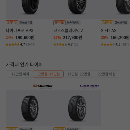
다이나프로 HPX
크로스클라이밋 2
S FIT AS
190,600원
217,900원
160,200원
24%
25%
25%
4.7
(3444)
4.7
(55)
4.5
(187)
가격대 인기 타이어
~12만원 이하
12만원~17만원
17만원~22만원
22만원 이상