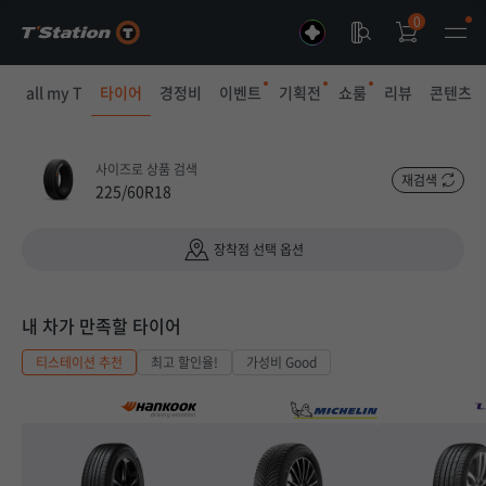
0
all my T
타이어
경정비
이벤트
기획전
쇼룸
리뷰
콘텐츠
사이즈로 상품 검색
재검색
225/60R18
장착점 선택 옵션
내 차가 만족할 타이어
티스테이션 추천
최고 할인율!
가성비 Good