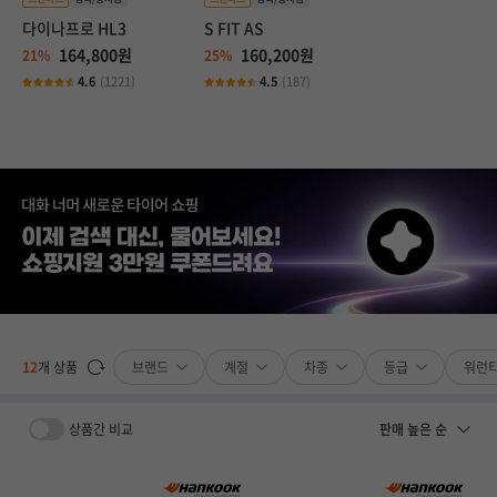
다이나프로 HL3
S FIT AS
164,800원
160,200원
21%
25%
4.6
(1221)
4.5
(187)
브랜드
계절
차종
등급
워런
12
개 상품
상품간 비교