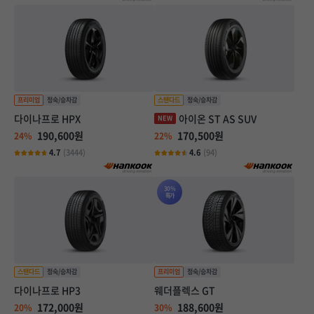
다이나프로 HPX
아이온 ST AS SUV
190,600원
170,500원
24%
22%
4.7
(3444)
4.6
(94)
30%
특가
다이나프로 HP3
웨더플렉스 GT
172,000원
188,600원
20%
30%