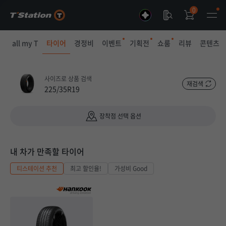
0
all my T
타이어
경정비
이벤트
기획전
쇼룸
리뷰
콘텐츠
사이즈로 상품 검색
재검색
225/35R19
장착점 선택 옵션
내 차가 만족할 타이어
티스테이션 추천
최고 할인율!
가성비 Good