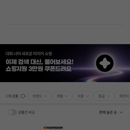
브랜드
계절
차종
등급
워런티
1
개 상품
상품간 비교