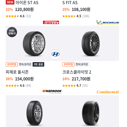
아이온 ST AS
S FIT AS
120,800원
108,100원
22%
25%
4.6
(32)
4.5
(186)
브랜드
판매2위
피제로 올시즌
크로스클라이밋 2
154,000원
217,700원
36%
14%
4.6
(44)
4.7
(55)