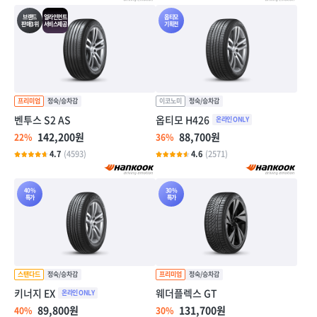
브랜드
얼라인먼트
옵티모
판매3위
서비스제공
기획전
벤투스 S2 AS
옵티모 H426
142,200원
88,700원
22%
36%
4.7
(4593)
4.6
(2571)
40%
30%
특가
특가
키너지 EX
웨더플렉스 GT
89,800원
131,700원
40%
30%