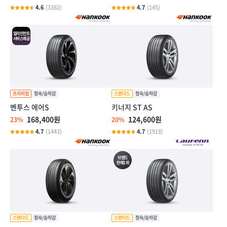
4.6
(3362)
4.7
(145)
얼라인먼트
서비스제공
벤투스 에어S
키너지 ST AS
168,400원
124,600원
23%
20%
4.7
(1443)
4.7
(1918)
브랜드
판매1위