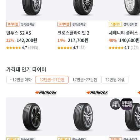
벤투스 S2 AS
크로스클라이밋 2
세레니티 플러스
142,200원
217,700원
140,600원
22%
14%
40%
4.7
(4593)
4.7
(55)
4.7
(175)
가격대 인기 타이어
~12만원 이하
12만원~17만원
17만원~22만원
22만원 이상
브랜드
얼라인먼트
판매3위
서비스제공