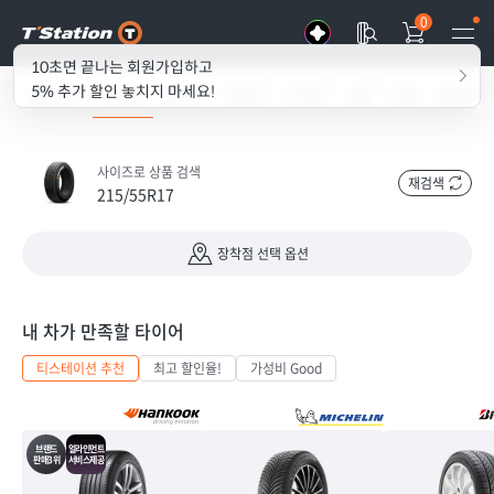
0
10초면 끝나는 회원가입하고
5% 추가 할인 놓치지 마세요!
all my T
타이어
경정비
이벤트
기획전
쇼룸
리뷰
콘텐츠
사이즈로 상품 검색
재검색
215/55R17
장착점 선택 옵션
내 차가 만족할 타이어
티스테이션 추천
최고 할인율!
가성비 Good
브랜드
얼라인먼트
판매3위
서비스제공