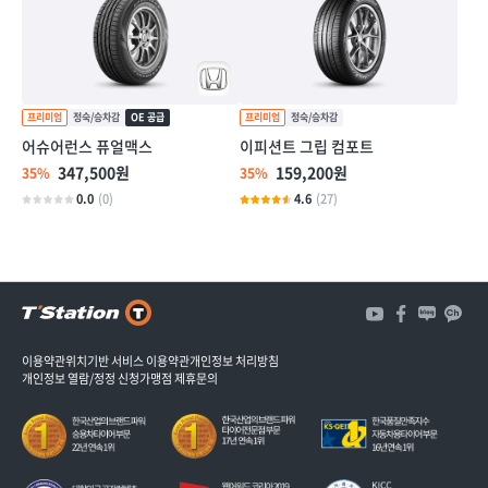
어슈어런스 퓨얼맥스
이피션트 그립 컴포트
347,500원
159,200원
35%
35%
0.0
(0)
4.6
(27)
3
개
3
이용약관
위치기반 서비스 이용약관
개인정보 처리방침
개인정보 열람/정정 신청
가맹점 제휴문의