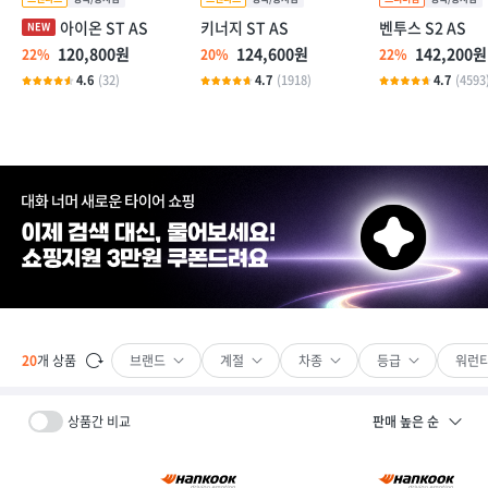
아이온 ST AS
키너지 ST AS
벤투스 S2 AS
120,800원
124,600원
142,200원
22%
20%
22%
4.6
(32)
4.7
(1918)
4.7
(4593
브랜드
계절
차종
등급
워런
20
개 상품
상품간 비교