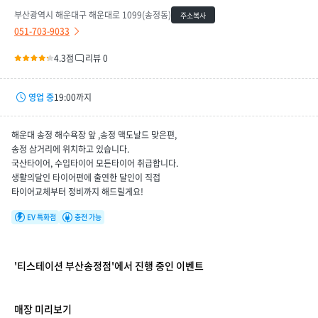
부산광역시 해운대구 해운대로 1099(송정동)
주소복사
051-703-9033
4.3점
리뷰 0
영업 중
19:00까지
평일
09:00 ~ 19:00
해운대 송정 해수욕장 앞 ,송정 맥도날드 맞은편,
토요일
09:00 ~ 19:00
송정 삼거리에 위치하고 있습니다.
국산타이어, 수입타이어 모든타이어 취급합니다.
휴무일
-
생활의달인 타이어편에 출연한 달인이 직접
매장 만족도
타이어교체부터 정비까지 해드릴게요!
EV 특화점
충전 가능
'티스테이션 부산송정점'에서 진행 중인 이벤트
매장 미리보기