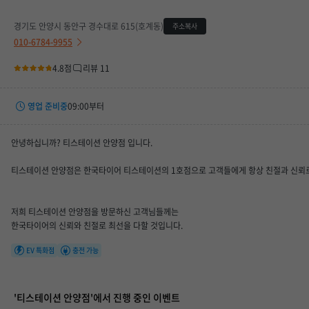
경기도 안양시 동안구 경수대로 615(호계동)
주소복사
010-6784-9955
4.8점
리뷰 11
영업 준비중
09:00부터
평일
09:00 ~ 19:00
안녕하십니까? 티스테이션 안양점 입니다.
토요일
09:00 ~ 18:00
티스테이션 안양점은 한국타이어 티스테이션의 1호점으로 고객들에게 항상 친절과 신뢰로
휴무일
-
저희 티스테이션 안양점을 방문하신 고객님들께는
한국타이어의 신뢰와 친절로 최선을 다할 것입니다.
EV 특화점
충전 가능
'티스테이션 안양점'에서 진행 중인 이벤트