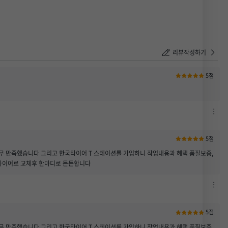
등록하기
리뷰작성하기
5점
차
단
하
5점
기
 만족했습니다 그리고 한국타이어 T 스테이션를 가입하니 작업내용과 혜택 품질보증,
/
국타이어로 교체후 한마디로 든든합니다
신
고
하
차
기
단
열
하
5점
기
기
 만족했습니다 그리고 한국타이어 T 스테이션를 가입하니 작업내용과 혜택 품질보증,