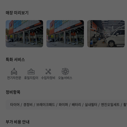
매장 미리보기
매장 만족도
특화 서비스
전기차전문
휴일지킴이
수입차정비
오늘서비스
정비항목
타이어
경정비
브레이크패드
와이퍼
배터리
실내필터
엔진오일세트
휠
부가 비용 안내