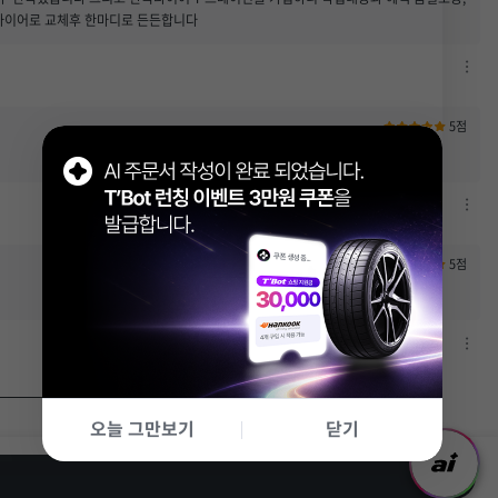
/
국타이어로 교체후 한마디로 든든합니다
신
고
하
차
기
단
열
하
5점
기
기
/
신
고
차
하
단
기
하
5점
열
기
기
/
신
고
차
하
단
기
하
열
기
오늘 그만보기
닫기
기
/
신
고