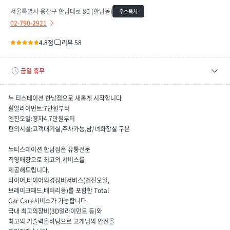
서울특별시 용산구 한남대로 80 (한남동)
주소복사
02-790-2921
4.8점
리뷰 58
금일 휴무
평일
09:00 ~ 19:00
뉴 티스테이션 한남점으로 새롭게 시작합니다
토요일
09:00 ~ 16:00
휠얼라이먼트:7만원부터
엔진오일:경차4.7만원부터
휴무일
08/09(일), 08/16(일), 08/23(일), 08/30(일), 09/06(일)
편의시설:고객대기실,주차가능,남/녀화장실 구분
뉴티스테이션 한남점은 유통전문
직영매장으로 최고의 서비스를
제공해드립니다.
타이어,타이어외경정비서비스(엔진오일,
브레이크패드,배터리등)를 포함한 Total
Car Care서비스가 가능합니다.
국내 최고의장비(3D얼라이먼트 등)와
최고의 기술력을바탕으로 고개님의 안전을