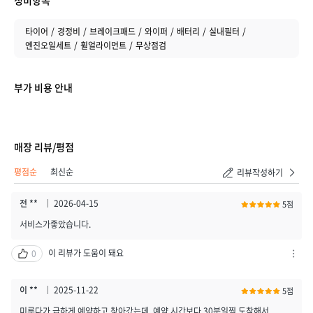
타이어
경정비
브레이크패드
와이퍼
배터리
실내필터
엔진오일세트
휠얼라이먼트
무상점검
부가 비용 안내
취소하기
등록하기
매장 리뷰/평점
평점순
최신순
리뷰작성하기
전 **
2026-04-15
5점
서비스가좋았습니다.
이 리뷰가 도움이 돼요
0
차
단
하
이 **
2025-11-22
5점
기
미루다가 급하게 예약하고 찾아갔는데. 예약 시간보다 30분일찍 도착해서