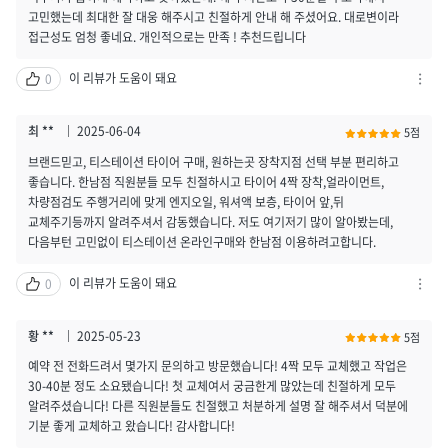
/
고민했는데 최대한 잘 대웅 해주시고 친절하게 안내 해 주셨어요. 대로변이라
신
접근성도 엄청 좋네요. 개인적으로는 만족 ! 추천드립니다
고
하
이 리뷰가 도움이 돼요
0
기
차
열
단
기
하
최 **
2025-06-04
5점
기
브랜드믿고, 티스테이션 타이어 구매, 원하는곳 장착지점 선택 부분 편리하고
/
좋습니다. 한남점 직원분들 모두 친절하시고 타이어 4짝 장착,얼라이먼트,
신
차량점검도 주행거리에 맞게 엔지오일, 워셔액 보층, 타이어 앞,뒤
고
교체주기등까지 알려주셔서 감동했습니다. 저도 여기저기 많이 알아봤는데,
하
다음부턴 고민없이 티스테이션 온라인구매와 한남점 이용하려고합니다.
기
열
이 리뷰가 도움이 돼요
0
기
차
단
하
황 **
2025-05-23
5점
기
예약 전 전화드려서 몇가지 문의하고 방문했습니다! 4짝 모두 교체했고 작업은
/
30-40분 정도 소요됐습니다! 첫 교체여서 궁금한게 많았는데 친절하게 모두
신
알려주셨습니다! 다른 직원분들도 친절했고 처분하게 설명 잘 해주셔서 덕분에
고
기분 좋게 교체하고 왔습니다! 감사합니다!
하