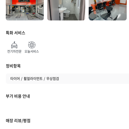
특화 서비스
매장 만족도
전기차전문
오늘서비스
정비항목
타이어
휠얼라이먼트
무상점검
부가 비용 안내
취소하기
매장 리뷰/평점