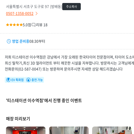
서울특별시 서초구 도구로 97 (방배동)
주소복사
0507-1358-0052
5.0점
리뷰 18
영업 준비중
08:30부터
평일
08:30 ~ 18:00
저희 티스테이션 이수역점은 강남에서 가장 오래된 한국타이어 전문점이며, 타이어 도소
토요일
08:30 ~ 15:30
최신 탈착기,최신 3D 얼라이먼트 부터 깨끗한 시설을 자부합니다. 방문하시는 고객님에게
전화문의(02-587-0047) 또는 방문하여 문의주시면 자세한 상담 해드리겠습니다
휴무일
-
EV 특화점
충전 가능
'티스테이션 이수역점'에서 진행 중인 이벤트
매장 미리보기