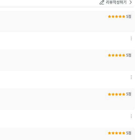
리뷰작성하기
5점
차
단
하
5점
기
/
신
고
차
하
단
기
하
5점
열
기
기
/
신
고
차
하
단
기
하
5점
열
기