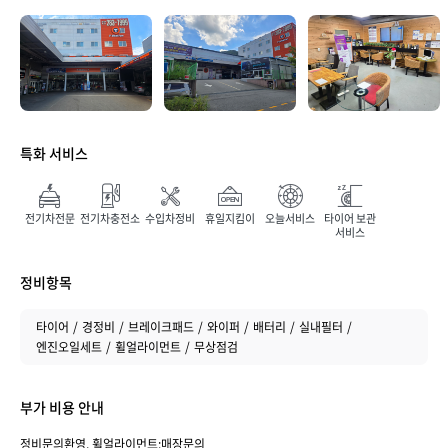
매장 만족도
특화 서비스
전기차전문
전기차충전소
수입차정비
휴일지킴이
오늘서비스
타이어 보관
서비스
정비항목
취소하기
등록하기
타이어
경정비
브레이크패드
와이퍼
배터리
실내필터
엔진오일세트
휠얼라이먼트
무상점검
부가 비용 안내
정비문의환영, 휠얼라이먼트:매장문의