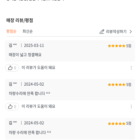
매장 리뷰/평점
평점순
최신순
리뷰작성하기
김 **
2025-03-11
5점
매장이 넓고 청결해요
이 리뷰가 도움이 돼요
0
차
단
하
김 **
2024-05-02
5점
기
차량수리에 만족 합니다 ^^
/
신
이 리뷰가 도움이 돼요
0
고
차
하
단
기
하
김 **
2024-05-02
5점
열
기
차량 수리에 만족 합니다 ^^
기
/