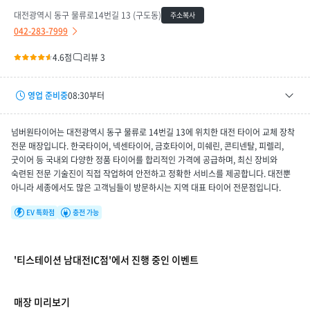
대전광역시 동구 물류로14번길 13 (구도동)
주소복사
042-283-7999
4.6점
리뷰 3
영업 준비중
08:30부터
평일
08:30 ~ 18:00
넘버원타이어는 대전광역시 동구 물류로 14번길 13에 위치한 대전 타이어 교체 장착
토요일
08:30 ~ 16:00
전문 매장입니다. 한국타이어, 넥센타이어, 금호타이어, 미쉐린, 콘티넨탈, 피렐리,
굿이어 등 국내외 다양한 정품 타이어를 합리적인 가격에 공급하며, 최신 장비와
휴무일
08/09(일), 08/16(일), 08/17(월), 08/23(일), 08/30(일)
숙련된 전문 기술진이 직접 작업하여 안전하고 정확한 서비스를 제공합니다. 대전뿐
아니라 세종에서도 많은 고객님들이 방문하시는 지역 대표 타이어 전문점입니다.
EV 특화점
충전 가능
'티스테이션 남대전IC점'에서 진행 중인 이벤트
매장 미리보기