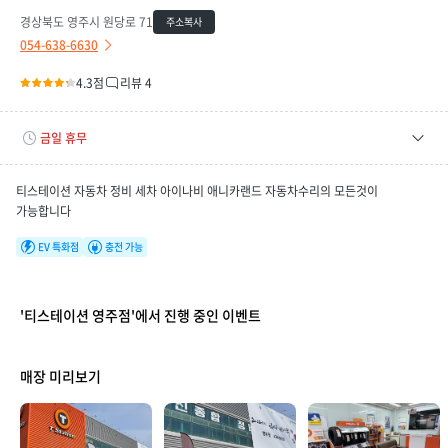
경상북도 영주시 원당로 71
주소복사
054-638-6630
4.3점
리뷰 4
금일 휴무
평일
09:00 ~ 19:00
티스테이션 자동차 정비 세차 아이나비 애니카랜드 자동차수리의 모든것이
토요일
09:00 ~ 18:00
가능합니다
휴무일
08/09(일), 08/16(일), 08/23(일), 08/30(일), 09/06(일)
EV 특화점
충전 가능
'티스테이션 영주점'에서 진행 중인 이벤트
매장 미리보기