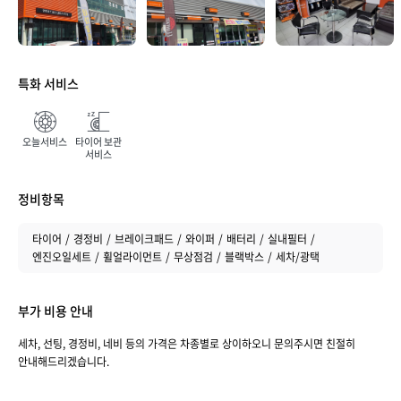
특화 서비스
매장 만족도
오늘서비스
타이어 보관
서비스
정비항목
타이어
경정비
브레이크패드
와이퍼
배터리
실내필터
엔진오일세트
휠얼라이먼트
무상점검
블랙박스
세차/광택
부가 비용 안내
취소하기
등록하기
세차, 선팅, 경정비, 네비 등의 가격은 차종별로 상이하오니 문의주시면 친절히
안내해드리겠습니다.