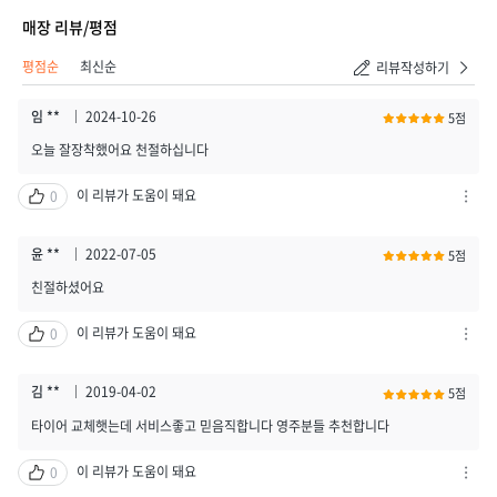
매장 리뷰/평점
평점순
최신순
리뷰작성하기
임 **
2024-10-26
5점
오늘 잘장착했어요 천절하십니다
이 리뷰가 도움이 돼요
0
차
단
하
윤 **
2022-07-05
5점
기
친절하셨어요
/
신
이 리뷰가 도움이 돼요
0
고
차
하
단
기
하
김 **
2019-04-02
5점
열
기
타이어 교체햇는데 서비스좋고 믿음직합니다 영주분들 추천합니다
기
/
신
이 리뷰가 도움이 돼요
0
고
차