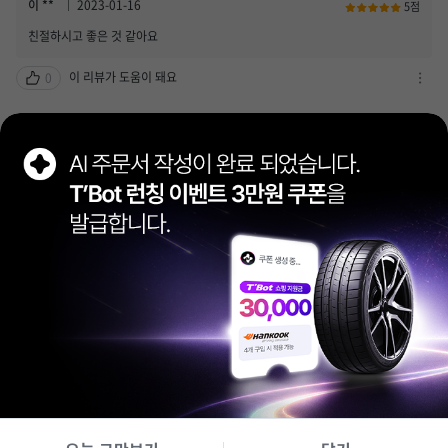
하
이 **
2023-01-16
5점
기
기
친절하시고 좋은 것 같아요
/
신
이 리뷰가 도움이 돼요
0
고
차
하
단
기
하
이 **
2021-04-21
5점
열
기
친절하고 꼼꼼히 차량점검도 잘 해 주시네요~
기
/
신
이 리뷰가 도움이 돼요
0
고
차
하
단
기
하
이 **
2021-04-21
5점
열
기
친절하고 서비스가 좋아요
기
/
신
이 리뷰가 도움이 돼요
0
고
차
하
단
기
하
열
더보기
5
/
12
기
기
/
신
방문 예약하기