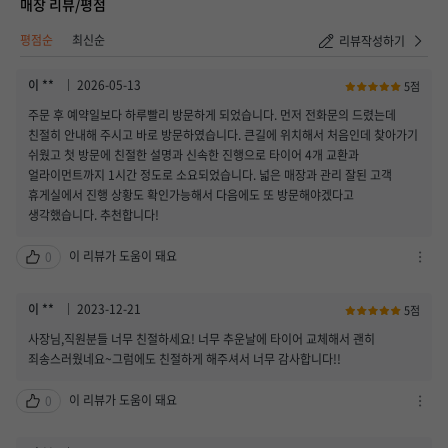
매장 리뷰/평점
취소하기
등록하기
평점순
최신순
리뷰작성하기
이 **
2026-05-13
5점
주문 후 예약일보다 하루빨리 방문하게 되었습니다. 먼저 전화문의 드렸는데
친절히 안내해 주시고 바로 방문하였습니다. 큰길에 위치해서 처음인데 찾아가기
쉬웠고 첫 방문에 친절한 설명과 신속한 진행으로 타이어 4개 교환과
얼라이먼트까지 1시간 정도로 소요되었습니다. 넓은 매장과 관리 잘된 고객
휴게실에서 진행 상황도 확인가능해서 다음에도 또 방문해야겠다고
생각했습니다. 추천합니다!
이 리뷰가 도움이 돼요
0
차
단
하
이 **
2023-12-21
5점
기
사장님,직원분들 너무 친절하세요! 너무 추운날에 타이어 교체해서 괜히
/
죄송스러웠네요~그럼에도 친절하게 해주셔서 너무 감사합니다!!
신
고
이 리뷰가 도움이 돼요
0
하
차
기
단
열