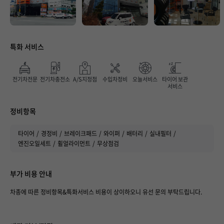
특화 서비스
전기차전문
전기차충전소
A/S지정점
수입차정비
오늘서비스
타이어 보관
서비스
매장 만족도
정비항목
타이어
경정비
브레이크패드
와이퍼
배터리
실내필터
엔진오일세트
휠얼라이먼트
무상점검
부가 비용 안내
차종에 따른 정비항목&특화서비스 비용이 상이하오니 유선 문의 부탁드립니다.