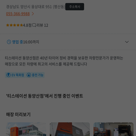
경상남도 양산시 웅상대로 951 (평산동)
주소복사
055-366-9988
4.8점
리뷰 12
영업 중
16:00까지
평일
09:00 ~ 18:00
티스테이션 동양산점은 40년 타이어 정비 경력을 보유한 차량전문가가 운영하는
토요일
09:00 ~ 16:00
매장으로 모든 차량에 최고의 서비스를 제공해 드립니다
휴무일
-
EV 특화점
충전 가능
'티스테이션 동양산점'에서 진행 중인 이벤트
매장 미리보기