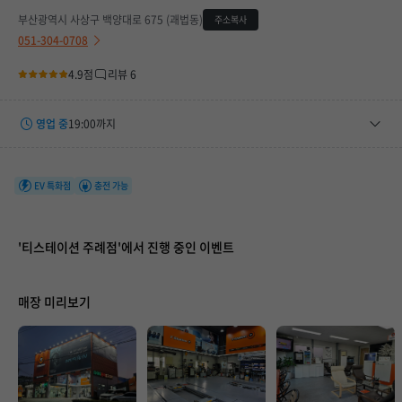
부산광역시 사상구 백양대로 675 (괘법동)
주소복사
051-304-0708
4.9점
리뷰 6
영업 중
19:00까지
평일
08:30 ~ 19:00
토요일
08:30 ~ 19:00
EV 특화점
충전 가능
휴무일
-
'티스테이션 주례점'에서 진행 중인 이벤트
매장 미리보기