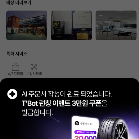
매장 미리보기
취소하기
등록하기
특화 서비스
A/S지정점
수입차정비
정비항목
타이어
경정비
브레이크패드
와이퍼
배터리
실내필터
엔진오일세트
휠얼라이먼트
무상점검
세차/광택
부가 비용 안내