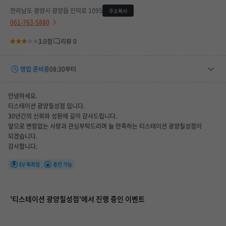
전라남도 광양시 광양읍 인덕로 1095
주소복사
061-763-5880
3.0점
리뷰 0
영업 준비중
08:30부터
평일
08:30 ~ 18:30
안녕하세요.
토요일
08:30 ~ 15:00
티스테이션 광양칠성점 입니다.
30년간의 신뢰와 성원에 깊이 감사드립니다.
휴무일
08/09(일), 08/16(일), 08/23(일), 08/30(일), 09/06(일)
앞으로 변함없는 사랑과 관심부탁드리며 늘 만족하는 티스테이션 광양칠성점이
되겠습니다.
매장 만족도
감사합니다.
EV 특화점
충전 가능
'티스테이션 광양칠성점'에서 진행 중인 이벤트