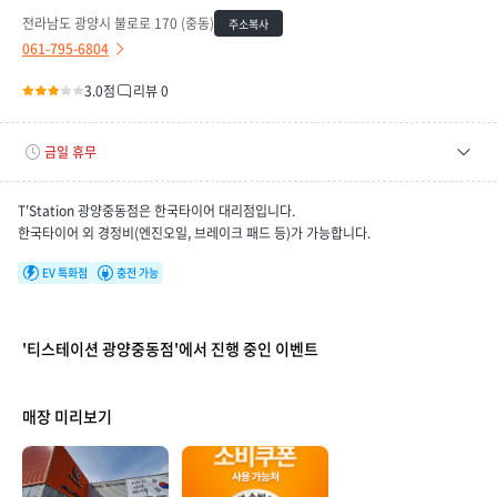
전라남도 광양시 불로로 170 (중동)
주소복사
061-795-6804
3.0점
리뷰 0
금일 휴무
평일
09:00 ~ 18:00
T'Station 광양중동점은 한국타이어 대리점입니다.
토요일
09:00 ~ 17:00
한국타이어 외 경정비(엔진오일, 브레이크 패드 등)가 가능합니다.
매장 만족도
휴무일
08/09(일), 08/10(월), 08/11(화), 08/12(수), 08/13(목)
EV 특화점
충전 가능
'티스테이션 광양중동점'에서 진행 중인 이벤트
매장 미리보기