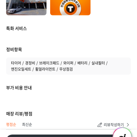
취소하기
등록하기
특화 서비스
정비항목
타이어
경정비
브레이크패드
와이퍼
배터리
실내필터
엔진오일세트
휠얼라이먼트
무상점검
부가 비용 안내
매장 리뷰/평점
평점순
최신순
리뷰작성하기