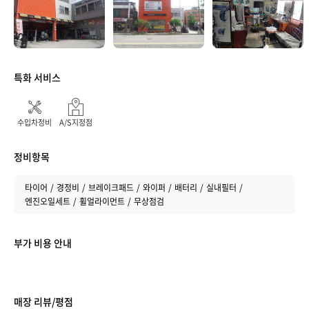
특화 서비스
수입차정비
A/S지정점
취소하기
등록하기
정비항목
타이어
경정비
브레이크패드
와이퍼
배터리
실내필터
엔진오일세트
휠얼라이먼트
무상점검
부가 비용 안내
매장 리뷰/평점