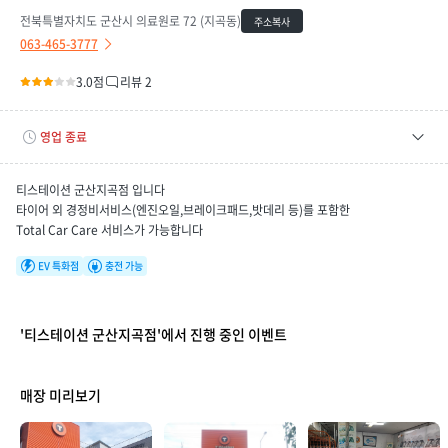
전북특별자치도 군산시 의료원로 72 (지곡동)
주소복사
063-465-3777
3.0점
리뷰 2
영업 종료
평일
08:00 ~ 18:00
티스테이션 군산지곡점 입니다
토요일
08:00 ~ 17:00
타이어 외 경정비서비스(엔진오일,브레이크패드,밧데리 등)를 포함한
Total Car Care 서비스가 가능합니다
휴무일
08/09(일), 08/16(일), 08/23(일), 08/30(일), 09/06(일)
EV 특화점
충전 가능
'티스테이션 군산지곡점'에서 진행 중인 이벤트
매장 만족도
매장 미리보기