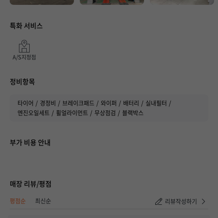
특화 서비스
매장 만족도
A/S지정점
정비항목
타이어
경정비
브레이크패드
와이퍼
배터리
실내필터
엔진오일세트
휠얼라이먼트
무상점검
블랙박스
부가 비용 안내
취소하기
등록하기
매장 리뷰/평점
평점순
최신순
리뷰작성하기