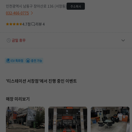
인천광역시 남동구 장아산로 136 (서창동)
주소복사
032-466-0775
4.7점
리뷰 4
금일 휴무
평일
09:00 ~ 19:00
토요일
09:00 ~ 16:00
EV 특화점
충전 가능
휴무일
08/09(일), 08/16(일), 08/23(일), 08/30(일), 09/06(일)
'티스테이션 서창점'에서 진행 중인 이벤트
매장 미리보기