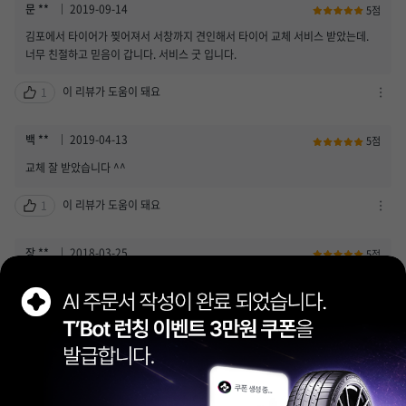
문 **
2019-09-14
5점
김포에서 타이어가 찢어져서 서창까지 견인해서 타이어 교체 서비스 받았는데.
너무 친절하고 믿음이 갑니다. 서비스 굿 입니다.
이 리뷰가 도움이 돼요
1
차
단
하
백 **
2019-04-13
5점
기
교체 잘 받았습니다 ^^
/
신
이 리뷰가 도움이 돼요
1
고
차
하
단
기
하
장 **
2018-03-25
5점
열
기
티비광고로는 다 알아서 점검해준다더니.. ㅋ 그건 아닌가봐요.. 동네인데도..처음
기
/
가서 그런지 친절한지는 모르겠네요..그리고 타이어제조일자 찾기 힘들군요..
신
고
이 리뷰가 도움이 돼요
2
하
차
기
단
열
하
2018-01-22
5점
기
기