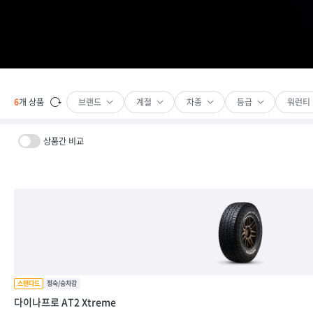
브랜드
계절
차종
등급
워런티
6
개 상품
상품간 비교
다이나프로 AT2 Xtreme