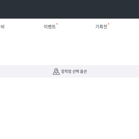
정비
이벤트
기획전
장착점 선택 옵션