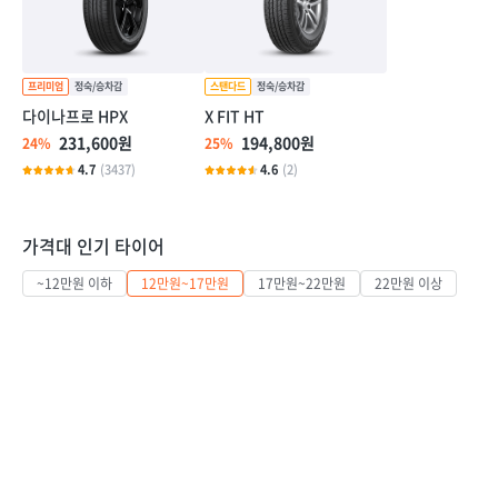
다이나프로 HPX
X FIT HT
231,600원
194,800원
24%
25%
4.7
(3437)
4.6
(2)
가격대 인기 타이어
~12만원 이하
12만원~17만원
17만원~22만원
22만원 이상