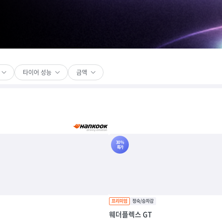
타이어 성능
금액
30%
특가
웨더플렉스 GT