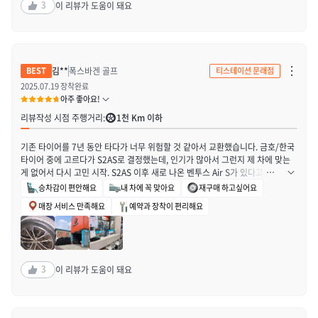
3
이 리뷰가 도움이 돼요
갔어요. 뒷바퀴 2개도 티스테이션에서 구입후 원하는 날짜 시간에 가서 교체 예
정입니다.
차
김**
폭스바겐 골프
티스테이션 문래점
단
하
2025.07.19 장착완료
기
아주 좋아요!
/
신
리뷰작성 시점 주행거리:
1천 Km 이하
고
하
기
기존 타이어를 7년 동안 타다가 너무 위험할 것 같아서 교환했습니다. 금호/한국
열
기
타이어 중에 고르다가 S2AS로 결정했는데, 인기가 많아서 그런지 제 차에 맞는
게 없어서 다시 고민 시작. S2AS 이후 새로 나온 벤투스 Air S가 있다고 해서 후
기 꼼꼼히 보고 선택 했습니다. 결과적으로는 잘 선택한 것 같아요. 새로운 타이
승차감이 편안해요
내 차에 꼭 맞아요
재구매 하고싶어요
어로 교체 후 기분 탓인지는 모르겠지만 차가 부드럽게 나가는 것 같고, 노면 소
매장 서비스 만족해요
예약과 장착이 편리해요
음도 기존 보다는 확실히 줄었습니다. 과속방지턱 넘을 때도 그 전보다 안정감 있
게 넘어가고 너무 마음에 듭니다. 타이어 교체는 집이랑 가까운 문래점을 이용했
는데 사장님과 직원분들이 설명도 잘해주시고, 타이어 외 궁금한 사항들도 친절
하게 잘 이야기 해주셔서 다음부터는 계속 문래점을 이용하려고 합니다. 티스테
이션은 처음 이용했는데 할인 및 이벤트도 많고 전반적인 서비스 등 모든게 만족
3
이 리뷰가 도움이 돼요
스러웠습니다.