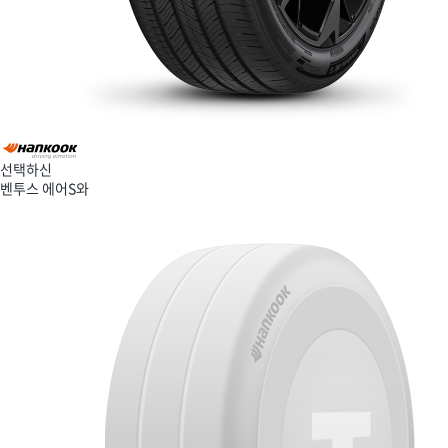
선택하신
벤투스 에어S
와