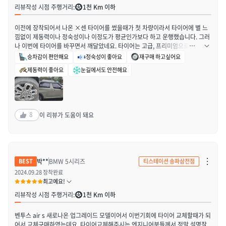
신
리뷰작성 시점 주행거리:
1천 Km 이하
고
하
기
이전에 장착되어서 나온 ×센 타이어를 썼을때가 첫 차량이라서 타이어에 별 느
열
기
낌없이 제동력이나 정숙성이나 이정도가 평균인가보다 하고 운행했습니다. 그러
나 이번에 타이어를 바꾸면서 깨달았네요. 타이어는 고급, 프리미엄으로 단계가
올라갈수록 추구하는 만족도가 높아진다는 사실!!! 빗길에 운전해도 제동력이 좋
승차감이 편안해요
정숙성이 좋아요
재구매 하고싶어요
아서 금새 멈추고!! 연비도 덩달아 좋아진 느낌!! 거기다가 바로 체감되었던건 정
제동력이 좋아요
눈길에서도 안전해요
숙성!!! 제 차는 경차라는 한계점때문에 외부 소음이나 타이어 소음이 생각보다
컸는데요 그 소음이 없어지더라구요!!! 조용해서 음악도 잘들리고 음량을 줄였습
니다!!! 4짝을 전부 다 바꾸는데 시간은 한 40분정도 소요되었고, 설치 후에 설명
도 친절했습니다!! 차알못도 다 알아들을 수 있는정도!! 굿굿!! 타이어도 장착점
도 추천합니다
8
이 리뷰가 도움이 돼요
차
박**
BMW 5시리즈
티스테이션 송파삼전점
단
하
2024.09.28 장착완료
기
최고예요!
/
신
리뷰작성 시점 주행거리:
1천 Km 이하
고
하
기
벤투스 air s 새로나온 업그레이드 모델이어서 이번기회에 타이어 교체할때가 되
열
기
어서 교체구매하였는데요. 타이어교체해주시는 엔지니어분들께서 정말 설명잘