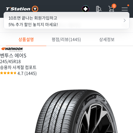
0
혜택 모아볼까요?
10초면 끝나는 회원가입하고
벤투스 에어S
5% 추가 할인 놓치지 마세요!
상품설명
평점/리뷰(1445)
상세정보
벤투스 에어S
245/45R18
승용차
사계절
컴포트
4.7
(1445)