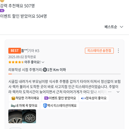
강력 추천해요
507
명
이벤트 할인 받았어요
504
명
차
홍**
기아 K5
티스테이션 송천점
단
하
2025.09.02 장착완료
기
아주 좋아요!
/
신
리뷰작성 시점 주행거리:
1천 Km 이하
고
하
기
시골집 내려가서 부모님이랑 식사후 주행중 갑자기 타이어 터져서 정신없이 보험
열
기
사 렉카 불러서 도착한 곳이 바로 사고지점 인근 티스테이션이었습니다. 주말이
라 렉카차 도착시간이 늦어지면서 근처 타이어가게가 어디 있나 서치하다 티스테
이션 온라인몰까지 방문하게 되었고, 신규가입해사 온라인몰 쿠폰받아 바로 타이
적당한 가격이에요
이벤트 할인 받았어요
정숙성이 좋아요
어 2개 구입해서 앞바퀴 교체 빠르게 했어요. 3시 예약했는데 매장 전화해서 2시
내 차에 꼭 맞아요
역시 티스테이션이에요
에 정비 가능하냐고 물었더니 바로 가능하다고 해서 렉카 도착하자마자 차 끌고
도착해서 바로 교체했습니다. 도착해서 교체시간 안내받고 공기압 봐주시고 체크
다 해주신다음 차량 운행하고 다음날 고속도로 타고 2시간걸려 집에 도착했는데
운행하는 내내 왠지 모를 소음이 좀 준것 같고 안정감이 좋았어요. 특히나, 매장
내에 부착된 한국타이어 안심서비스 확인하고 뭔지 모를 신뢰감 향상과 믿음이