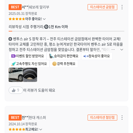
차
서**
쉐보레 말리부
티스테이션 금암점
단
하
2025.05.31 장착완료
기
아주 좋아요!
/
신
리뷰작성 시점 주행거리:
1천 Km 이하
고
하
기
🛞 벤투스 air S 장착 후기 – 전주 티스테이션 금암점에서 완벽한 타이어 교체!
열
기
타이어 교체를 고민하던 중, 평소 눈여겨보던 한국타이어 벤투스 air S로 마음을
정하고 전주 티스테이션 금암점을 찾았습니다. 결론부터 말하면, “타이어 교체가
이렇게 기분 좋은 일이었나?” 싶을 정도로 대만족이에요. 우선 금암점 이종재 점
이벤트 할인 받았어요
승차감이 편안해요
정숙성이 좋아요
장님이 정말 친절하셔서 처음부터 마지막까지 믿고 맡길 수 있었어요. 타이어 상
고속주행도 자신 있어요
강력 추천해요
태 설명부터 장착 과정까지 세심하게 안내해주시고, 차량 관리 팁까지 챙겨주셔
서 진짜 전문가의 느낌이 팍팍 났습니다. 게다가 운 좋게 더플렉스데이즈 할인 행
사 기간에 맞춰 방문해서 저렴한 가격에 프리미엄 타이어를 장착할 수 있었어요.
가격 부담 없이 고성능 타이어로 교체할 수 있어서 만족감이 두 배였습니다! 그리
고! 이벤트로 휠 얼라인먼트 무료 이용권에 당첨되어 서비스도 함께 받았는데, 덕
9
이 리뷰가 도움이 돼요
분에 장착 후 주행 안정성까지 완벽하게 잡혔어요. 주행 시 노면 접지력이 확실히
안정감 있게 느껴지고, 이전보다 소음도 눈에 띄게 줄어들어 훨씬 더 조용하고 부
드러운 드라이빙이 가능해졌습니다. 여기에 더해, 행복가득 페스티벌 이벤트로 6
만원 상품권까지 증정받는 기쁨까지! 타이어 교체하고 이런 혜택까지 받을 줄은
몰랐네요. 정말 타이밍 좋게, 장소도 잘 선택해서 최고의 결과를 얻은 기분이에
차
전**
현대 캐스퍼
티스테이션 첨단점
단
요. 💡 벤투스 air S + 티스테이션 금암점 + 이벤트 혜택 = 최고의 조합, 최고의
하
2024.10.14 장착완료
만족감! 다음 타이어 교체도 무조건 금암점으로 정했습니다. 좋은 제품, 뛰어난
기
최고예요!
서비스, 푸짐한 혜택까지 삼박자 모두 갖춘 최고의 경험이었어요.
/