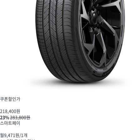
쿠폰할인가
218,400
원
23%
283,800원
스마트페이
월
9,471
원/1개