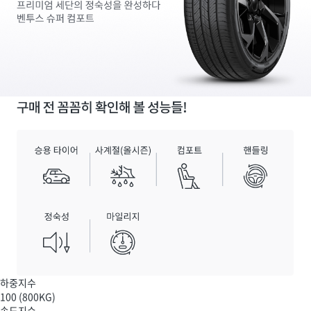
하중지수
100
(800KG)
속도지수