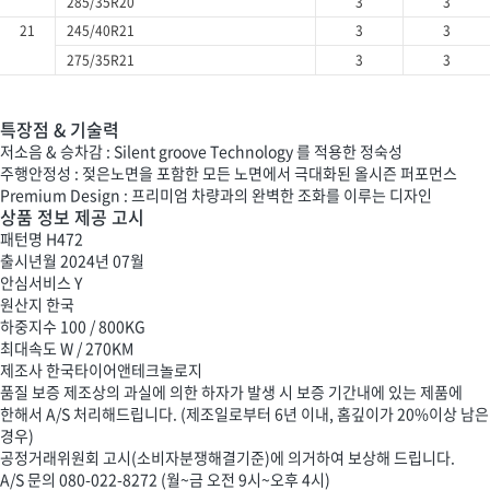
285/35R20
3
3
21
245/40R21
3
3
275/35R21
3
3
특장점 & 기술력
저소음 & 승차감 : Silent groove Technology 를 적용한 정숙성
주행안정성 : 젖은노면을 포함한 모든 노면에서 극대화된 올시즌 퍼포먼스
Premium Design : 프리미엄 차량과의 완벽한 조화를 이루는 디자인
상품 정보 제공 고시
패턴명
H472
출시년월
2024년 07월
안심서비스
Y
원산지
한국
하중지수
100 / 800KG
최대속도
W / 270KM
제조사
한국타이어앤테크놀로지
품질 보증
제조상의 과실에 의한 하자가 발생 시 보증 기간내에 있는 제품에
한해서 A/S 처리해드립니다. (제조일로부터 6년 이내, 홈깊이가 20%이상 남은
경우)
공정거래위원회 고시(소비자분쟁해결기준)에 의거하여 보상해 드립니다.
A/S 문의
080-022-8272 (월~금 오전 9시~오후 4시)