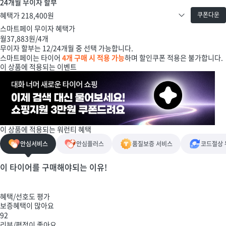
24개월 무이자 할부
혜택가
218,400
원
쿠폰다운
스마트페이 무이자 혜택가
월
37,883
원/4개
무이자 할부는 12/24개월 중 선택 가능합니다.
스마트페이는 타이어
4개 구매 시 적용 가능
하며 할인쿠폰 적용은 불가합니다.
이 상품에 적용되는 이벤트
이 상품에 적용되는 워런티 혜택
안심서비스
안심플러스
품질보증 서비스
코드절상
이 타이어를 구매해야되는 이유!
혜택/선호도 평가
보증혜택이 많아요
92
리뷰/평점이 좋아요