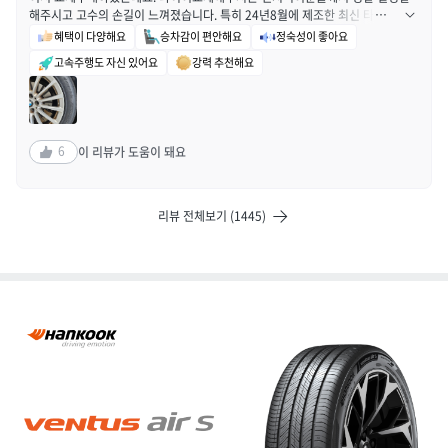
해주시고 고수의 손길이 느껴졌습니다. 특히 24년8월에 제조한 최신 타이어라고
해서 기분이 너무 좋았어요!! 교체 후 운전해보니 안전감이느껴지고 아이가 있는
혜택이 다양해요
승차감이 편안해요
정숙성이 좋아요
데 아이도 편하게 느끼는 표정을 보았고 운전하는 맛이 나네요^^ 열심히 타고 나
고속주행도 자신 있어요
강력 추천해요
중에 교체할때도 한국타이어로 교체할것 같습니다. 결론은 벤투스 air s 최고! 짱
입니다!
6
이 리뷰가 도움이 돼요
리뷰 전체보기 (1445)