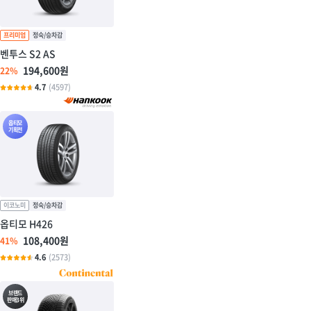
벤투스 S2 AS
194,600원
22%
4.7
(4597)
옵티모
기획전
옵티모 H426
108,400원
41%
4.6
(2573)
브랜드
판매3위