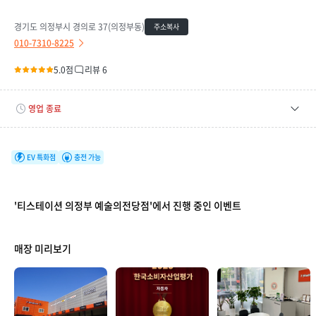
경기도 의정부시 경의로 37(의정부동)
주소복사
010-7310-8225
5.0점
리뷰 6
영업 종료
평일
08:00 ~ 17:00
토요일
08:00 ~ 16:00
EV 특화점
충전 가능
휴무일
-
'티스테이션 의정부 예술의전당점'에서 진행 중인 이벤트
매장 미리보기