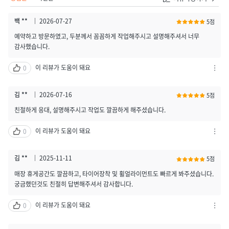
백 **
2026-07-27
5점
예약하고 방문하였고, 두분께서 꼼꼼하게 작업해주시고 설명해주셔서 너무
감사했습니다.
이 리뷰가 도움이 돼요
0
차
단
하
김 **
2026-07-16
5점
기
친절하게 응대, 설명해주시고 작업도 깔끔하게 해주셨습니다.
/
신
이 리뷰가 도움이 돼요
0
고
차
하
단
기
하
김 **
2025-11-11
5점
열
기
매장 휴게공간도 깔끔하고, 타이어장착 및 휠얼라이먼트도 빠르게 봐주셨습니다.
기
/
궁금했던것도 친절히 답변해주셔서 감사합니다.
신
고
이 리뷰가 도움이 돼요
0
하
차
기
단
열