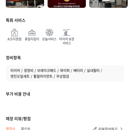
특화 서비스
A/S지정점
휴일지킴이
오늘서비스
타이어 보관
서비스
매장 만족도
정비항목
타이어
경정비
브레이크패드
와이퍼
배터리
실내필터
엔진오일세트
휠얼라이먼트
무상점검
부가 비용 안내
매장 리뷰/평점
취소하기
등록하기
평점순
최신순
리뷰작성하기