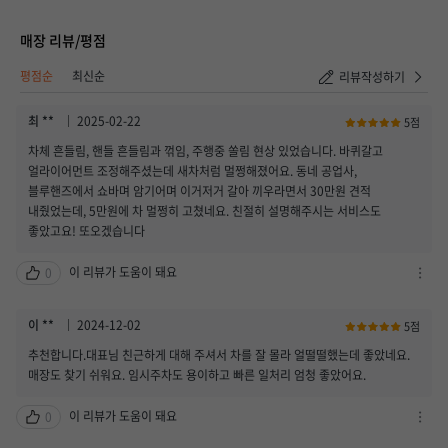
매장 리뷰/평점
취소하기
등록하기
평점순
최신순
리뷰작성하기
최 **
2025-02-22
5점
차체 흔들림, 핸들 흔들림과 꺾임, 주행중 쏠림 현상 있었습니다. 바퀴갈고
얼라이어먼트 조정해주셨는데 새차처럼 멀쩡해졌어요. 동네 공업사,
블루핸즈에서 쇼바며 암기어며 이거저거 갈아 끼우라면서 30만원 견적
내줬었는데, 5만원에 차 멀쩡히 고쳤네요. 친절히 설명해주시는 서비스도
좋았고요! 또오겠습니다
이 리뷰가 도움이 돼요
0
차
단
하
이 **
2024-12-02
5점
기
추천합니다.대표님 친근하게 대해 주셔서 차를 잘 몰라 얼떨떨했는데 좋았네요.
/
매장도 찾기 쉬워요. 임시주차도 용이하고 빠른 일처리 엄청 좋았어요.
신
고
이 리뷰가 도움이 돼요
0
하
차
기
단