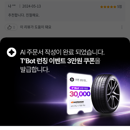
열
하
나 **
2024-05-13
5점
기
기
추천합니다. 친절해요.
/
신
이 리뷰가 도움이 돼요
0
고
차
하
단
기
하
강 **
2021-04-12
5점
열
기
친절하고 정확한 서비스
기
/
신
이 리뷰가 도움이 돼요
0
고
차
하
단
기
하
변 **
2020-12-24
5점
열
기
온라인으로 주문해서 방문하였는데 잘 장착해주고 친절하셨습니다.
기
/
신
이 리뷰가 도움이 돼요
0
고
차
하
단
기
하
열
더보기
5
/
48
기
기
/