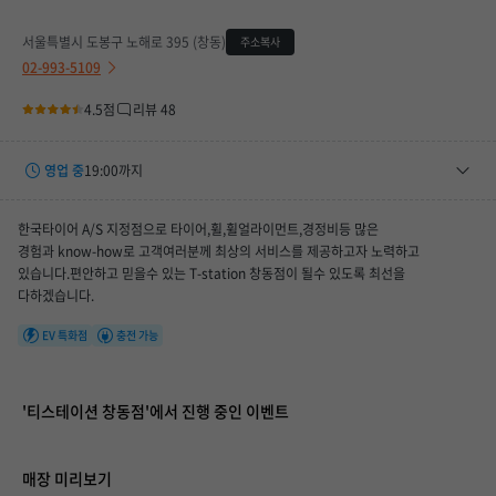
서울특별시 도봉구 노해로 395 (창동)
주소복사
02-993-5109
4.5점
리뷰 48
영업 중
19:00까지
평일
08:00 ~ 19:00
한국타이어 A/S 지정점으로 타이어,휠,휠얼라이먼트,경정비등 많은
토요일
08:00 ~ 19:00
경험과 know-how로 고객여러분께 최상의 서비스를 제공하고자 노력하고
있습니다.편안하고 믿을수 있는 T-station 창동점이 될수 있도록 최선을
휴무일
08/09(일), 08/16(일), 08/23(일), 08/30(일), 09/06(일)
다하겠습니다.
EV 특화점
충전 가능
'티스테이션 창동점'에서 진행 중인 이벤트
매장 미리보기