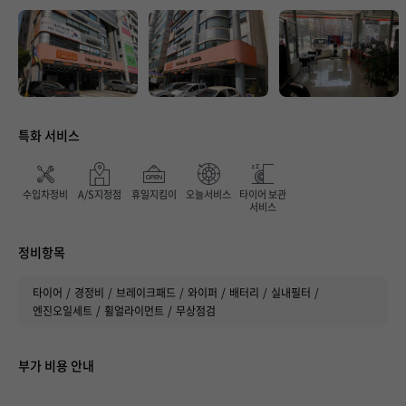
특화 서비스
매장 만족도
수입차정비
A/S지정점
휴일지킴이
오늘서비스
타이어 보관
서비스
정비항목
타이어
경정비
브레이크패드
와이퍼
배터리
실내필터
엔진오일세트
휠얼라이먼트
무상점검
부가 비용 안내