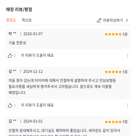
매장 리뷰/평점
평점순
최신순
리뷰작성하기
박 **
2026-01-07
5점
기술 전문성
이 리뷰가 도움이 돼요
0
차
단
하
김 **
2024-12-12
5점
기
처음 찾아 갔는데 타이어에 대해서 친절하게 설명하여 주시고 안심보험등
/
필요사항을 세심하게 챙겨주셔서 고마웠습니다. 앞으로도 계속 이용할
신
예정입니다.
고
하
이 리뷰가 도움이 돼요
2
기
차
열
단
기
하
김 **
2024-03-01
5점
기
친절히 응대해주시고, 대기실도 쾌적하여 좋았습니다. 세차장도 같이 있어서
/