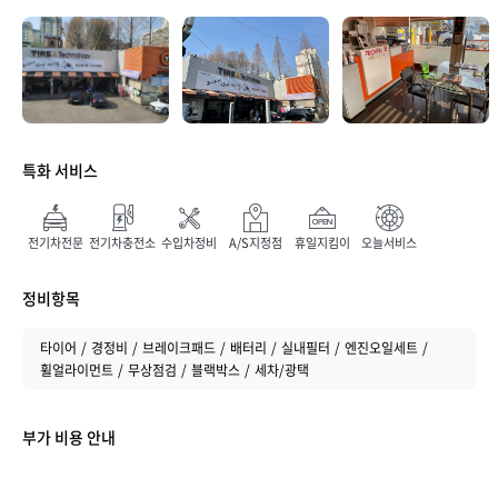
매장 만족도
특화 서비스
전기차전문
전기차충전소
수입차정비
A/S지정점
휴일지킴이
오늘서비스
정비항목
취소하기
등록하기
타이어
경정비
브레이크패드
배터리
실내필터
엔진오일세트
휠얼라이먼트
무상점검
블랙박스
세차/광택
부가 비용 안내