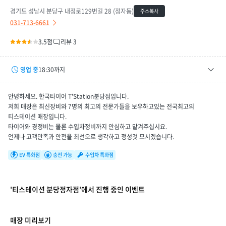
경기도 성남시 분당구 내정로129번길 28 (정자동)
주소복사
031-713-6661
3.5점
리뷰 3
영업 중
18:30까지
평일
09:00 ~ 18:30
안녕하세요. 한국타이어 T'Station분당점입니다.
토요일
09:00 ~ 17:30
저희 매장은 최신장비와 7명의 최고의 전문가들을 보유하고있는 전국최고의
티스테이션 매장입니다.
휴무일
-
타이어와 경정비는 물론 수입차정비까지 안심하고 맡겨주십시요.
언제나 고객만족과 안전을 최선으로 생각하고 정성것 모시겠습니다.
EV 특화점
충전 가능
수입차 특화점
'티스테이션 분당정자점'에서 진행 중인 이벤트
매장 미리보기