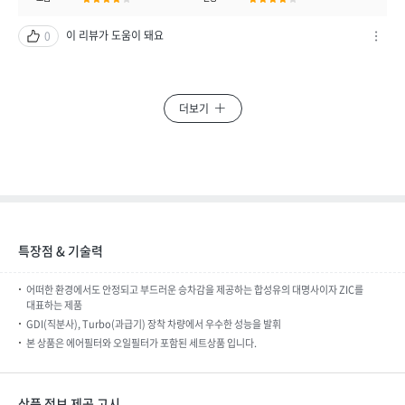
기
이 리뷰가 도움이 돼요
0
차
단
하
기
더보기
/
신
고
하
기
열
기
특장점 & 기술력
어떠한 환경에서도 안정되고 부드러운 승차감을 제공하는 합성유의 대명사이자 ZIC를
대표하는 제품
GDI(직분사), Turbo(과급기) 장착 차량에서 우수한 성능을 발휘
본 상품은 에어필터와 오일필터가 포함된 세트상품 입니다.
상품 정보 제공 고시​