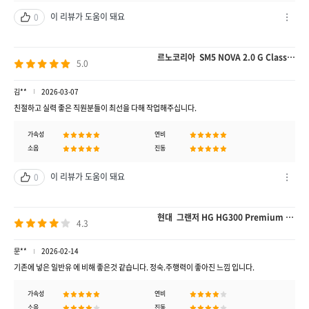
기
이 리뷰가 도움이 돼요
0
차
단
하
르노코리아 SM5 NOVA 2.0 G Classic CVT SM5
5.0
기
/
신
김**
2026-03-07
고
친절하고 실력 좋은 직원분들이 최선을 다해 작업해주십니다.
하
기
가속성
연비
열
소음
진동
기
이 리뷰가 도움이 돼요
0
차
단
하
현대 그랜저 HG HG300 Premium A/T 그랜저
4.3
기
/
신
문**
2026-02-14
고
기존에 넣은 일반유 에 비해 좋은것 같습니다. 정숙.주행력이 좋아진 느낌 입니다.
하
기
가속성
연비
열
소음
진동