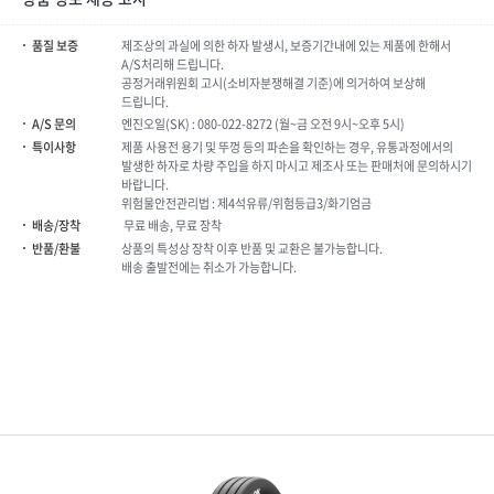
품질 보증
제조상의 과실에 의한 하자 발생시, 보증기간내에 있는 제품에 한해서
A/S처리해 드립니다.
공정거래위원회 고시(소비자분쟁해결 기준)에 의거하여 보상해
드립니다.
A/S 문의
엔진오일(SK) : 080-022-8272 (월~금 오전 9시~오후 5시)
특이사항
제품 사용전 용기 및 뚜껑 등의 파손을 확인하는 경우, 유통과정에서의
발생한 하자로 차량 주입을 하지 마시고 제조사 또는 판매처에 문의하시기
바랍니다.
위험물안전관리법 : 제4석유류/위험등급3/화기엄금
배송/장착
무료 배송, 무료 장착
반품/환불
상품의 특성상 장착 이후 반품 및 교환은 불가능합니다.
배송 출발전에는 취소가 가능합니다.