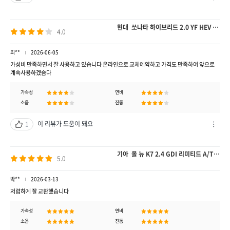
차
단
하
현대 쏘나타 하이브리드 2.0 YF HEV Royal A/T 쏘나타
4.0
기
/
신
최**
2026-06-05
고
가성비 만족하면서 잘 사용하고 있습니다 온라인으로 교체예약하고 가격도 만족하여 앞으로
계속사용하겠슴다
하
기
가속성
연비
열
소음
진동
기
이 리뷰가 도움이 돼요
1
차
단
하
기아 올 뉴 K7 2.4 GDI 리미티드 A/T K7
5.0
기
/
신
박**
2026-03-13
고
저렴하게 잘 교환했습니다
하
기
가속성
연비
열
소음
진동